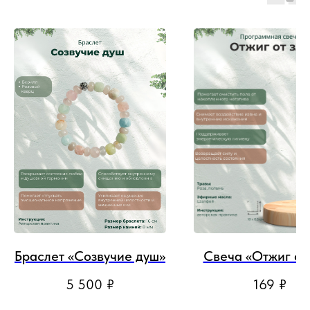
Браслет «Созвучие душ»
Свеча «Отжиг от 
5 500
₽
169
₽