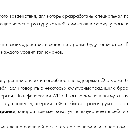
ого воздействия, для которых разработаны специальная пр
ющие через структуру камней, символов и формулу смысл
ина взаимодействия и метод настройки будут отличаться.
 каждого уровня талисманов.
внутренний отклик и потребность в поддержке. Это может б
бя. Если говорить о некоторых культурных традициях, бра
нергия. Но в философии WICCE мы верим не в догму, а в
в
у телу, процессу, энергии сейчас ближе правая рука — эт
тройки
, которая поможет вам лучше почувствовать себя и
мысленно соединяйтесь с тем состоянием или качеством, к