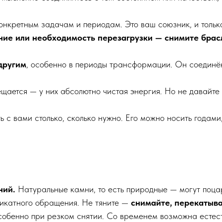
онкретным задачам и периодам. Это ваш союзник, и только
ние или необходимость перезагрузки — снимите брас
другим
, особенно в периоды трансформации. Он соединён
щается — у них абсолютно чистая энергия. Но не давайте
 с вами столько, сколько нужно. Его можно носить годами,
ний.
Натуральные камни, то есть природные — могут поцар
ликатного обращения. Не тяните —
снимайте, перекатыва
особенно при резком снятии. Со временем возможна естес