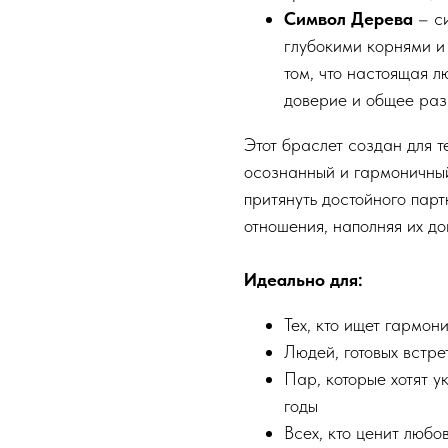
Символ Дерева
– си
глубокими корнями и
том, что настоящая л
доверие и общее раз
Этот браслет создан для те
осознанный и гармоничный
притянуть достойного пар
отношения, наполняя их д
Идеально для:
Тех, кто ищет гармо
Людей, готовых встре
Пар, которые хотят у
годы
Всех, кто ценит любо