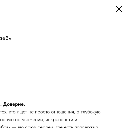
удеб»
. Доверие.
тех, кто ищет не просто отношения, а глубокую
ванную на уважении, искренности и
бовь — это союз сердец, где есть поддержка,