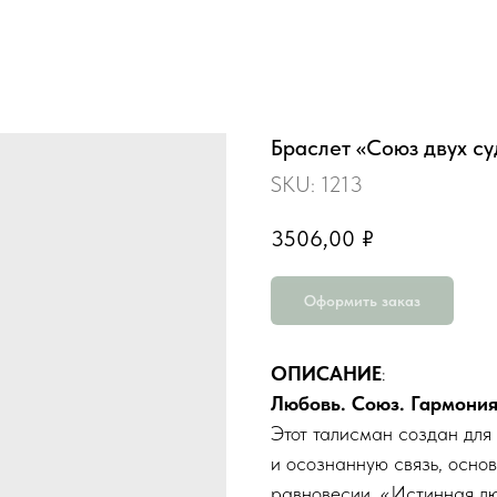
Браслет «Союз двух с
SKU:
1213
3506,00
₽
Оформить заказ
ОПИСАНИЕ
:
Любовь. Союз. Гармония
Этот талисман создан для 
и осознанную связь, осно
равновесии. «Истинная лю