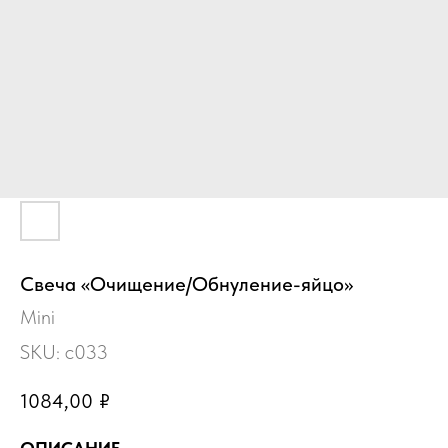
Свеча «Очищение/Обнуление-яйцо»
Mini
SKU:
с033
1084,00
₽