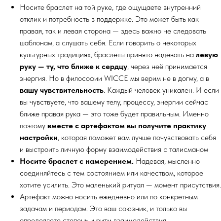
Носите браслет на той руке, где ощущаете внутренний
отклик и потребность в поддержке. Это может быть как
правая, так и левая сторона — здесь важно не следовать
шаблонам, а слушать себя. Если говорить о некоторых
культурных традициях, браслеты принято надевать на
левую
руку — ту, что ближе к сердцу
, через неё принимается
энергия. Но в философии WICCE мы верим не в догму, а в
вашу чувствительность
. Каждый человек уникален. И если
вы чувствуете, что вашему телу, процессу, энергии сейчас
ближе правая рука — это тоже будет правильным. Именно
поэтому
вместе с артефактом вы получите практику
настройки
, которая поможет вам лучше почувствовать себя
и выстроить личную форму взаимодействия с талисманом
Носите браслет с намерением.
Надевая, мысленно
соединяйтесь с тем состоянием или качеством, которое
хотите усилить. Это маленький ритуал — момент присутствия.
Артефакт можно носить ежедневно или по конкретным
задачам и периодам. Это ваш союзник, и только вы
определяете степень и ритм взаимодействия.