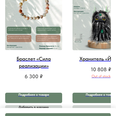
Браслет «Сила
Хранитель «Йо
реализации»
10 808
₽
6 300
₽
Out of stock
Подробнее о товаре
Подробнее о товар
Добавить в корзину
Узнать о повторном соз