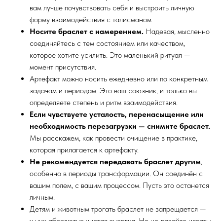
вам лучше почувствовать себя и выстроить личную
форму взаимодействия с талисманом
Носите браслет с намерением.
Надевая, мысленно
соединяйтесь с тем состоянием или качеством,
которое хотите усилить. Это маленький ритуал —
момент присутствия.
Артефакт можно носить ежедневно или по конкретным
задачам и периодам. Это ваш союзник, и только вы
определяете степень и ритм взаимодействия.
Если чувствуете усталость, перенасыщение или
необходимость перезагрузки — снимите браслет.
Мы расскажем, как провести очищение в практике,
которая прилагается к артефакту.
Не рекомендуется передавать браслет другим
,
особенно в периоды трансформации. Он соединён с
вашим полем, с вашим процессом. Пусть это останется
личным.
Детям и животным трогать браслет не запрещается —
у них абсолютно чистая энергия. Но не давайте играть: