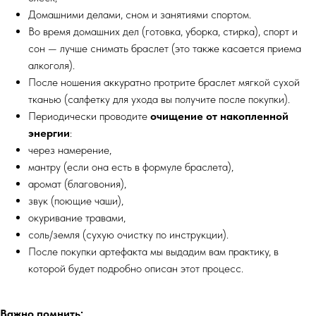
Домашними делами, сном и занятиями спортом.
Во время домашних дел (готовка, уборка, стирка), спорт и
сон — лучше снимать браслет (это также касается приема
алкоголя).
После ношения аккуратно протрите браслет мягкой сухой
тканью (салфетку для ухода вы получите после покупки).
Периодически проводите
очищение от накопленной
энергии
:
через намерение,
мантру (если она есть в формуле браслета),
аромат (благовония),
звук (поющие чаши),
окуривание травами,
соль/земля (сухую очистку по инструкции).
После покупки артефакта мы выдадим вам практику, в
которой будет подробно описан этот процесс.
Важно помнить: