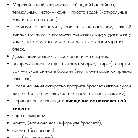
Морской водой, хлорированной водой бассейнов,
термальными источниками и просто водой (натуральные
камни этого не любят);
Прямыми солнечными лучами, сильным нагревом, влажной
ванной комнатой - это может навредить структуре и цвету
камня, также металл может потемнеть, а камни утратить
блеск;
Домашними делами, сном и занятиями спортом.
Во время домашних дел (готовка, уборка, стирка), спорт и
сон — лучше снимать браслет (это также касается приема
алкоголя).
После ношения аккуратно протрите браслет мягкой сухой
тканью (салфетку для ухода вы получите после покупки).
Периодически проводите
очищение от накопленной
энергии
:
через намерение,
мантру (если она есть в формуле браслета),
аромат (благовония),
звук (поющие чаши),