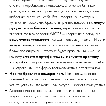
отклик и потребность в поддержке. Это может быть как
правая, так и левая сторона — здесь важно не следовать
шаблонам, а слушать себя. Если говорить о некоторых
культурных традициях, браслеты принято надевать на
левую
руку — ту, что ближе к сердцу
, через неё принимается
энергия. Но в философии WICCE мы верим не в догму, а в
вашу чувствительность
. Каждый человек уникален. И если
вы чувствуете, что вашему телу, процессу, энергии сейчас
ближе правая рука — это тоже будет правильным. Именно
поэтому
вместе с артефактом вы получите практику
настройки
, которая поможет вам лучше почувствовать себя
и выстроить личную форму взаимодействия с талисманом
Носите браслет с намерением.
Надевая, мысленно
соединяйтесь с тем состоянием или качеством, которое
хотите усилить. Это маленький ритуал — момент присутствия.
Артефакт можно носить ежедневно или по конкретным
задачам и периодам. Это ваш союзник, и только вы
определяете степень и ритм взаимодействия.