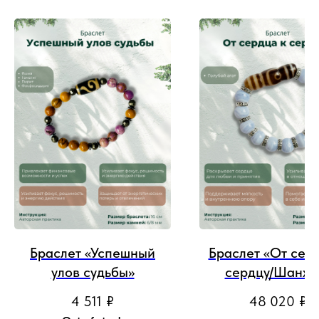
Браслет «Успешный
Браслет «От сер
улов судьбы»
сердцу/Шанха
4 511
₽
48 020
₽