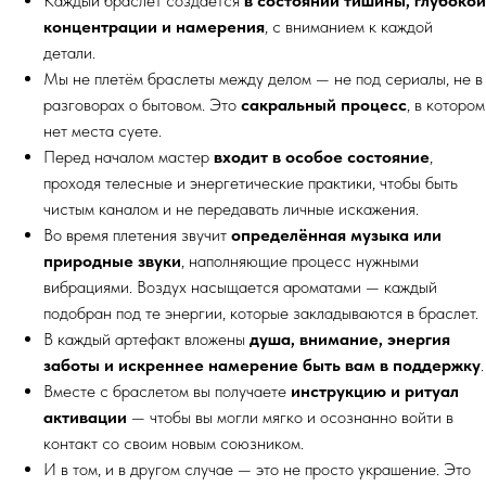
Каждый браслет создаётся
в состоянии тишины, глубокой
концентрации и намерения
, с вниманием к каждой
детали.
Мы не плетём браслеты между делом — не под сериалы, не в
разговорах о бытовом. Это
сакральный процесс
, в котором
нет места суете.
Перед началом мастер
входит в особое состояние
,
проходя телесные и энергетические практики, чтобы быть
чистым каналом и не передавать личные искажения.
Во время плетения звучит
определённая музыка или
природные звуки
, наполняющие процесс нужными
вибрациями. Воздух насыщается ароматами — каждый
подобран под те энергии, которые закладываются в браслет.
В каждый артефакт вложены
душа, внимание, энергия
заботы и искреннее намерение быть вам в поддержку
.
Вместе с браслетом вы получаете
инструкцию и ритуал
активации
— чтобы вы могли мягко и осознанно войти в
контакт со своим новым союзником.
И в том, и в другом случае — это не просто украшение. Это