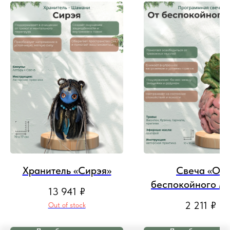
Хранитель «Сирэя»
Свеча «От
беспокойного мо
13 941
₽
2 211
₽
Out of stock