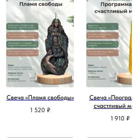
Свеча «Пламя свободы»
Свеча «Программ
счастливый мес
1 520
₽
1 910
₽