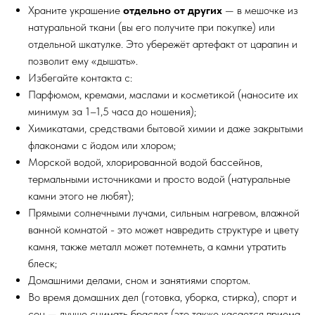
Храните украшение
отдельно от других
— в мешочке из
натуральной ткани (вы его получите при покупке) или
отдельной шкатулке. Это убережёт артефакт от царапин и
позволит ему «дышать».
Избегайте контакта с:
Парфюмом, кремами, маслами и косметикой (наносите их
минимум за 1–1,5 часа до ношения);
Химикатами, средствами бытовой химии и даже закрытыми
флаконами с йодом или хлором;
Морской водой, хлорированной водой бассейнов,
термальными источниками и просто водой (натуральные
камни этого не любят);
Прямыми солнечными лучами, сильным нагревом, влажной
ванной комнатой - это может навредить структуре и цвету
камня, также металл может потемнеть, а камни утратить
блеск;
Домашними делами, сном и занятиями спортом.
Во время домашних дел (готовка, уборка, стирка), спорт и
сон — лучше снимать браслет (это также касается приема