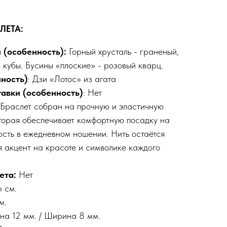
ЛЕТА:
 (особенность):
Горный хрусталь - граненый,
 кубы. Бусины «плоские» - розовый кварц.
нность)
: Дзи «Лотос» из агата
тавки
(особенность)
: Нет
 Браслет собран на прочную и эластичную
оторая обеспечивает комфортную посадку на
ость в ежедневном ношении. Нить остаётся
я акцент на красоте и символике каждого
ета:
Нет
 см.
м.
на 12 мм. / Ширина 8 мм.