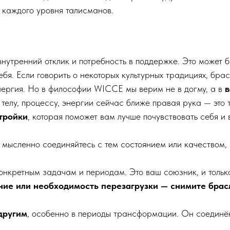
 каждого уровня талисманов.
внутренний отклик и потребность в поддержке. Это может б
бя. Если говорить о некоторых культурных традициях, бра
нергия. Но в философии WICCE мы верим не в догму, а в
в
у телу, процессу, энергии сейчас ближе правая рука — эт
тройки
, которая поможет вам лучше почувствовать себя и
мысленно соединяйтесь с тем состоянием или качеством, к
онкретным задачам и периодам. Это ваш союзник, и только
ние или необходимость перезагрузки — снимите брас
другим
, особенно в периоды трансформации. Он соединён