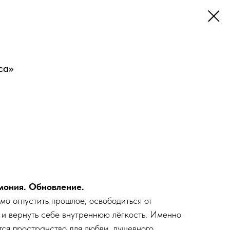
са»
мония. Обновление.
мо отпустить прошлое, освободиться от
и вернуть себе внутреннюю лёгкость. Именно
тся пространство для любви, душевного