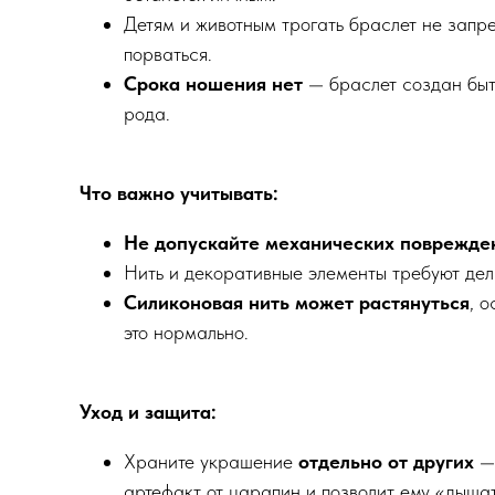
Детям и животным трогать браслет не запре
порваться.
Срока ношения нет
— браслет создан быть
рода.
Что важно учитывать:
Не допускайте механических поврежде
Нить и декоративные элементы требуют де
Силиконовая нить может растянуться
, 
это нормально.
Уход и защита:
Храните украшение
отдельно от других
— 
артефакт от царапин и позволит ему «дышат