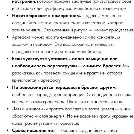
настройки
, которая поможет вам лучше почувствовать себя
и выстроить личную форму взаимодействия с талисманом
Носите браслет с намерением.
Надевая, мысленно
соединяйтесь с тем состоянием или качеством, которое
хотите усилить. Это маленький ритуал — момент присутствия.
Артефакт можно носить ежедневно или по конкретным
задачам и периодам. Это ваш союзник, и только вы
определяете степень и ритм взаимодействия.
Если чувствуете усталость, перенасыщение или
необходимость перезагрузки — снимите браслет.
Мы
расскажем, как провести очищение в практике, которая
прилагается к артефакту.
Не рекомендуется передавать браслет другим
,
особенно в периоды трансформации. Он соединён с вашим
полем, с вашим процессом. Пусть это останется личным.
Детям и животным трогать браслет не запрещается — у них
абсолютно чистая энергия. Но не давайте играть: украшение
может растянуться или порваться.
Срока ношения нет
— браслет создан быть с вами