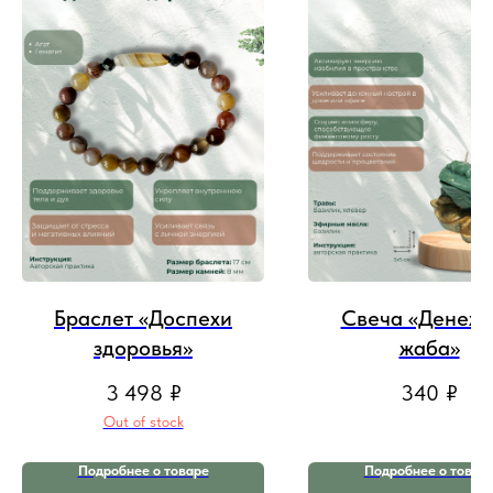
Браслет «Доспехи
Свеча «Денеж
здоровья»
жаба»
3 498
₽
340
₽
Out of stock
Подробнее о товаре
Подробнее о товар