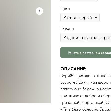
Цвет
Камни
Узнать о повторном созда
ОПИСАНИЕ:
Зорийя приходит как шёпо
вовремя. Её мягкая шерстк
лапках она бережно носит
притягивают добро и обере
трепетной энергетикой. О
«
Ты в безопасности. Ты лю