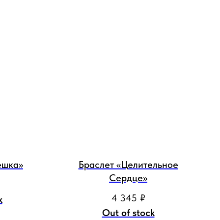
ешка»
Браслет «Целительное
Сердце»
4 345
₽
k
Out of stock