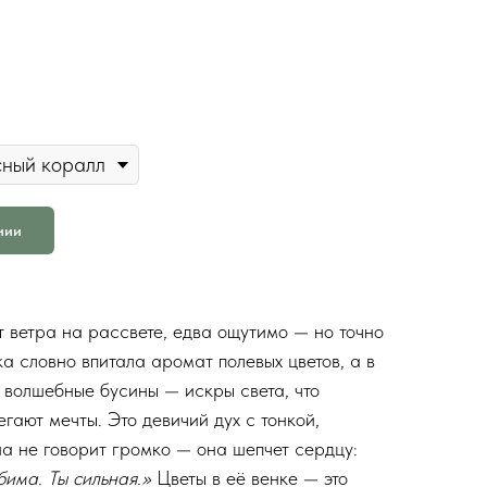
нии
т ветра на рассвете, едва ощутимо — но точно
а словно впитала аромат полевых цветов, а в
 волшебные бусины — искры света, что
гают мечты. Это девичий дух с тонкой,
на не говорит громко — она шепчет сердцу:
бима. Ты сильная.»
Цветы в её венке — это