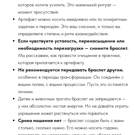
которое хотите усилить. Это маленький ритуал —
момент присутствия.
Артефакт можно носить ежедневно или по конкретным
задачам и периодам. Это ваш союзник, и только вы
определяете степень и ритм взаимодействия.
Если чувствуете усталость, перенасыщение или
необходимость перезагрузки — снимите браслет.
Мы расскажем, как провести очищение в практике,
которая прилагается к артефакту.
Не рекомендуется передавать браслет другим
,
особенно в периоды трансформации. Он соединён с
вашим полем, с вашим процессом. Пусть это останется
личным.
Детям и животным трогать браслет не запрещается —
у них абсолютно чистая энергия. Но не давайте играть:
украшение может растянуться или порваться.
Срока ношения нет
— браслет создан быть с вами
столько, сколько нужно. Его можно носить годами,
передавать по наследству, хранить как оберег рода.